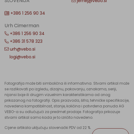
SLOVENIJA
jernej@vebo.si
+386 1 256 90 34
Urh Cimerman
+386 1 256 90 34
+386 31 578 323
urh@vebo.si
logi@vebo.si
Fotografija može biti simbolična ili informativna. Stvarni artikal može
se razlikovati po izgledu, dizajnu, pakovanju, oznakama, seriji,
nijansi boje ili drugim vizuelnim karakteristikama od onog
prikazanog na fotografiji. Opis proizvoda, šifra, tehničke specifikacije,
navedena kompatibilnost, stanje, količina i potvrđena ponuda AG
VEBO-a su odlučujući za predmet prodaje. Fotografija prikazuje
stvarni artikal samo kada je to izričito navedeno.
Cijene artikala uključuju slovenački PDV od 22 %.