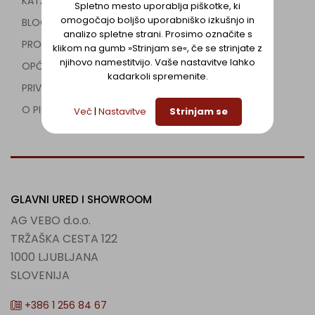
KATALOG
Spletno mesto uporablja piškotke, ki
omogočajo boljšo uporabniško izkušnjo in
BLOG
analizo spletne strani. Prosimo označite s
PROJEKTI
klikom na gumb »Strinjam se«, če se strinjate z
njihovo namestitvijo. Vaše nastavitve lahko
OPĆI USLOVI
kadarkoli spremenite.
PRIVATNI USLOVI
O PIŠKOTKIH
Več
|
Nastavitve
Strinjam se
GLAVNI URED I SHOWROOM
AG VEBO d.o.o.
TRŽAŠKA CESTA 122
1000 LJUBLJANA
SLOVENIJA
+386 1 256 84 67