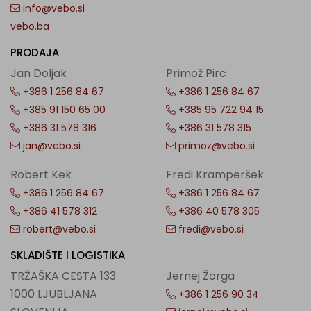
info@vebo.si
vebo.ba
PRODAJA
Jan Doljak
Primož Pirc
+386 1 256 84 67
+386 1 256 84 67
+385 91 150 65 00
+385 95 722 94 15
+386 31 578 316
+386 31 578 315
jan@vebo.si
primoz@vebo.si
Robert Kek
Fredi Kramperšek
+386 1 256 84 67
+386 1 256 84 67
+386 41 578 312
+386 40 578 305
robert@vebo.si
fredi@vebo.si
SKLADIŠTE I LOGISTIKA
TRŽAŠKA CESTA 133
Jernej Žorga
1000 LJUBLJANA
+386 1 256 90 34