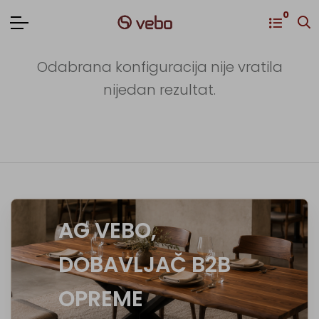
0
Odabrana konfiguracija nije vratila
nijedan rezultat.
AG VEBO,
DOBAVLJAČ B2B
OPREME