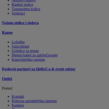
Sklopivi stolovi
Banket stolice
Transportna kolica
Stolnjaci
Najam stolica i stolova
Razno
Ležaljke
Suncobrani
Grijalice za terase
Pleteni kabel za zaključavanje
Kancelarijska oprema
Poslovni partneri za HoReCa & event sektor
Outlet
Pomoć
Kontakt
Polovna ugostiteljska oprema
Katalog