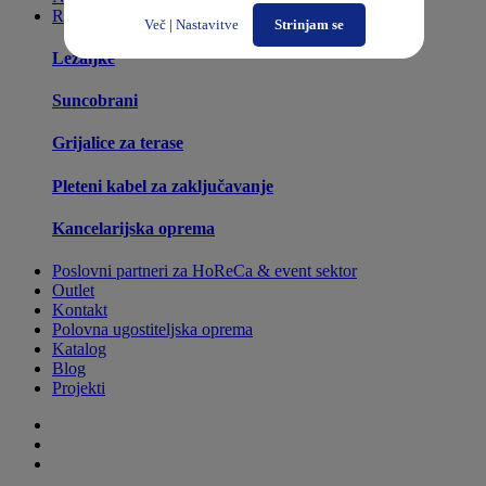
Razno
Več
|
Nastavitve
Strinjam se
Ležaljke
Suncobrani
Grijalice za terase
Pleteni kabel za zaključavanje
Kancelarijska oprema
Poslovni partneri za HoReCa & event sektor
Outlet
Kontakt
Polovna ugostiteljska oprema
Katalog
Blog
Projekti