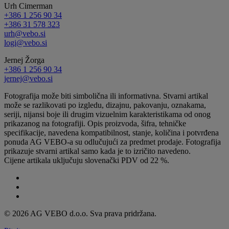
Urh Cimerman
+386 1 256 90 34
+386 31 578 323
urh@vebo.si
logi@vebo.si
Jernej Žorga
+386 1 256 90 34
jernej@vebo.si
Fotografija može biti simbolična ili informativna. Stvarni artikal
može se razlikovati po izgledu, dizajnu, pakovanju, oznakama,
seriji, nijansi boje ili drugim vizuelnim karakteristikama od onog
prikazanog na fotografiji. Opis proizvoda, šifra, tehničke
specifikacije, navedena kompatibilnost, stanje, količina i potvrđena
ponuda AG VEBO-a su odlučujući za predmet prodaje. Fotografija
prikazuje stvarni artikal samo kada je to izričito navedeno.
Cijene artikala uključuju slovenački PDV od 22 %.
© 2026 AG VEBO d.o.o. Sva prava pridržana.