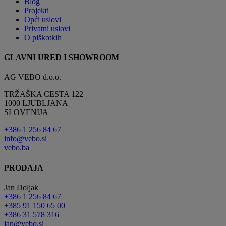
Blog
Projekti
Opći uslovi
Privatni uslovi
O piškotkih
GLAVNI URED I SHOWROOM
AG VEBO d.o.o.
TRŽAŠKA CESTA 122
1000 LJUBLJANA
SLOVENIJA
+386 1 256 84 67
info@vebo.si
vebo.ba
PRODAJA
Jan Doljak
+386 1 256 84 67
+385 91 150 65 00
+386 31 578 316
jan@vebo.si