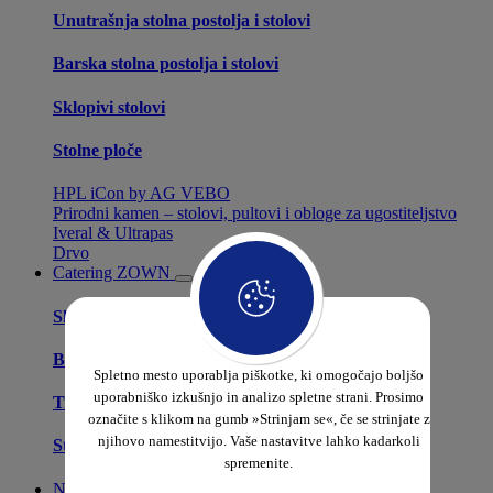
Unutrašnja stolna postolja i stolovi
Barska stolna postolja i stolovi
Sklopivi stolovi
Stolne ploče
HPL iCon by AG VEBO
Prirodni kamen – stolovi, pultovi i obloge za ugostiteljstvo
Iveral & Ultrapas
Drvo
Catering ZOWN
Sklopivi stolovi
Banket stolice
Spletno mesto uporablja piškotke, ki omogočajo boljšo
uporabniško izkušnjo in analizo spletne strani. Prosimo
Transportna kolica
označite s klikom na gumb »Strinjam se«, če se strinjate z
njihovo namestitvijo. Vaše nastavitve lahko kadarkoli
Stolnjaci
spremenite.
Najam stolica i stolova