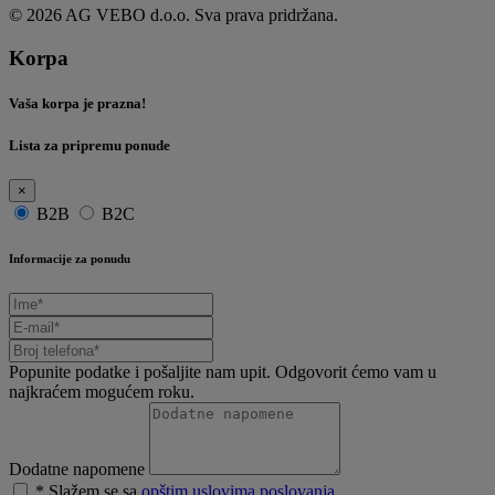
© 2026 AG VEBO d.o.o. Sva prava pridržana.
Korpa
Vaša korpa je prazna!
Lista za pripremu ponude
×
B2B
B2C
Informacije za ponudu
Popunite podatke i pošaljite nam upit. Odgovorit ćemo vam u
najkraćem mogućem roku.
Dodatne napomene
* Slažem se sa
opštim uslovima poslovanja
.