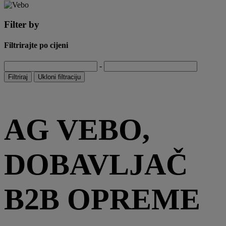
Filter by
Filtrirajte po cijeni
-
Filtriraj
Ukloni filtraciju
AG VEBO,
DOBAVLJAČ
B2B OPREME