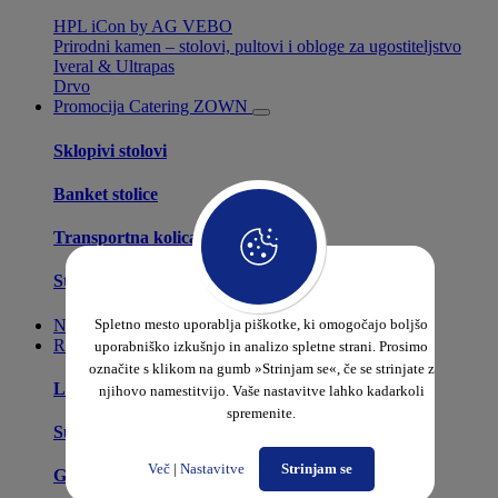
HPL iCon by AG VEBO
Prirodni kamen – stolovi, pultovi i obloge za ugostiteljstvo
Iveral & Ultrapas
Drvo
Promocija
Catering ZOWN
Sklopivi stolovi
Banket stolice
Transportna kolica
Stolnjaci
Najam stolica i stolova
Spletno mesto uporablja piškotke, ki omogočajo boljšo
Razno
uporabniško izkušnjo in analizo spletne strani. Prosimo
označite s klikom na gumb »Strinjam se«, če se strinjate z
Ležaljke
njihovo namestitvijo. Vaše nastavitve lahko kadarkoli
spremenite.
Suncobrani
Več
|
Nastavitve
Strinjam se
Grijalice za terase