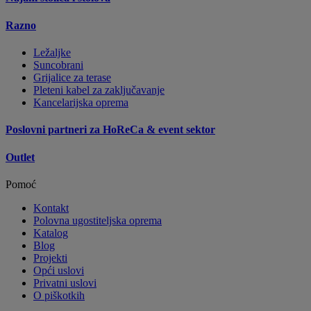
Razno
Ležaljke
Suncobrani
Grijalice za terase
Pleteni kabel za zaključavanje
Kancelarijska oprema
Poslovni partneri za HoReCa & event sektor
Outlet
Pomoć
Kontakt
Polovna ugostiteljska oprema
Katalog
Blog
Projekti
Opći uslovi
Privatni uslovi
O piškotkih