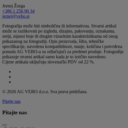
Jernej Žorga
+386 1 256 90 34
jernej@vebo.si
Fotografija može biti simbolična ili informativna. Stvarni artikal
može se razlikovati po izgledu, dizajnu, pakovanju, oznakama,
seriji, nijansi boje ili drugim vizuelnim karakteristikama od onog
prikazanog na fotografiji. Opis proizvoda, šifra, tehničke
specifikacije, navedena kompatibilnost, stanje, količina i potvrđena
ponuda AG VEBO-a su odlučujući za predmet prodaje. Fotografija
prikazuje stvarni artikal samo kada je to izričito navedeno.
Cijene artikala uključuju slovenački PDV od 22 %.
© 2026 AG VEBO d.o.o. Sva prava pridržana.
Pitajte nas
Pitajte nas