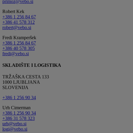
primoz@vebo.si
Robert Kek
+386 1 256 84 67
+386 41 578 312
robert@vebo.si
Fredi Kramperšek
+386 1 256 84 67
+386 40 578 305
fredi@vebo.si
SKLADIŠTE I LOGISTIKA
TRŽAŠKA CESTA 133
1000 LJUBLJANA
SLOVENIJA
+386 1 256 90 34
Urh Cimerman
+386 1 256 90 34
+386 31 578 323
urh@vebo.si
logi@vebo.si