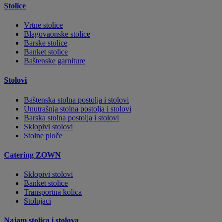
Stolice
Vrtne stolice
Blagovaonske stolice
Barske stolice
Banket stolice
Baštenske garniture
Stolovi
Baštenska stolna postolja i stolovi
Unutrašnja stolna postolja i stolovi
Barska stolna postolja i stolovi
Sklopivi stolovi
Stolne ploče
Catering ZOWN
Sklopivi stolovi
Banket stolice
Transportna kolica
Stolnjaci
Najam stolica i stolova