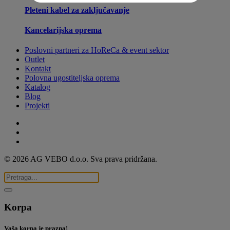
Pleteni kabel za zaključavanje
Kancelarijska oprema
Poslovni partneri za HoReCa & event sektor
Outlet
Kontakt
Polovna ugostiteljska oprema
Katalog
Blog
Projekti
© 2026 AG VEBO d.o.o. Sva prava pridržana.
Korpa
Vaša korpa je prazna!