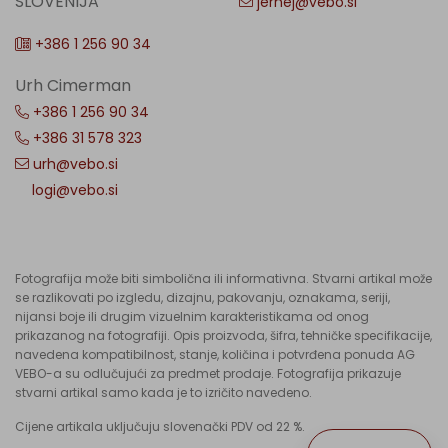
SLOVENIJA
jernej@vebo.si
+386 1 256 90 34
Urh Cimerman
+386 1 256 90 34
+386 31 578 323
urh@vebo.si
logi@vebo.si
Fotografija može biti simbolična ili informativna. Stvarni artikal može
se razlikovati po izgledu, dizajnu, pakovanju, oznakama, seriji,
nijansi boje ili drugim vizuelnim karakteristikama od onog
prikazanog na fotografiji. Opis proizvoda, šifra, tehničke specifikacije,
navedena kompatibilnost, stanje, količina i potvrđena ponuda AG
VEBO-a su odlučujući za predmet prodaje. Fotografija prikazuje
stvarni artikal samo kada je to izričito navedeno.
Cijene artikala uključuju slovenački PDV od 22 %.