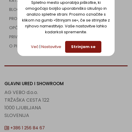
KATALOG
Spletno mesto uporablja piškotke, ki
omogočajo boljšo uporabniško izkušnjo in
BLOG
analizo spletne strani. Prosimo označite s
PROJEKTI
klikom na gumb »Strinjam se«, če se strinjate z
njihovo namestitvijo. Vaše nastavitve lahko
OPĆI USLOVI
kadarkoli spremenite.
PRIVATNI USLOVI
O PIŠKOTKIH
Več
|
Nastavitve
Strinjam se
GLAVNI URED I SHOWROOM
AG VEBO d.o.o.
TRŽAŠKA CESTA 122
1000 LJUBLJANA
SLOVENIJA
+386 1 256 84 67