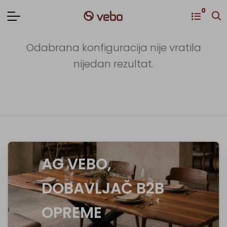
0
Odabrana konfiguracija nije vratila
nijedan rezultat.
AG VEBO,
DOBAVLJAČ B2B
OPREME