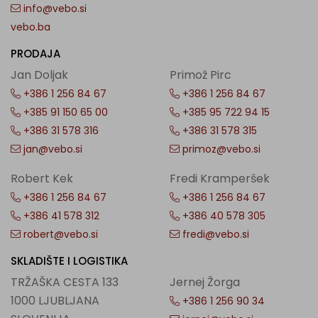
info@vebo.si
vebo.ba
PRODAJA
Jan Doljak
Primož Pirc
+386 1 256 84 67
+386 1 256 84 67
+385 91 150 65 00
+385 95 722 94 15
+386 31 578 316
+386 31 578 315
jan@vebo.si
primoz@vebo.si
Robert Kek
Fredi Kramperšek
+386 1 256 84 67
+386 1 256 84 67
+386 41 578 312
+386 40 578 305
robert@vebo.si
fredi@vebo.si
SKLADIŠTE I LOGISTIKA
TRŽAŠKA CESTA 133
Jernej Žorga
1000 LJUBLJANA
+386 1 256 90 34