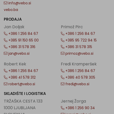
info@vebo.si
vebo.ba
PRODAJA
Jan Doljak
Primož Pirc
+386 1 256 84 67
+386 1 256 84 67
+385 91 150 65 00
+385 95 722 94 15
+386 31 578 316
+386 31 578 315
jan@vebo.si
primoz@vebo.si
Robert Kek
Fredi Kramperšek
+386 1 256 84 67
+386 1 256 84 67
+386 41 578 312
+386 40 578 305
robert@vebo.si
fredi@vebo.si
SKLADIŠTE I LOGISTIKA
TRŽAŠKA CESTA 133
Jernej Žorga
1000 LJUBLJANA
+386 1 256 90 34