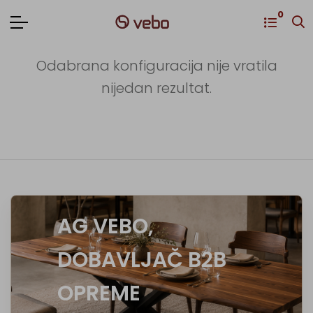
0
Odabrana konfiguracija nije vratila
nijedan rezultat.
AG VEBO,
DOBAVLJAČ B2B
OPREME