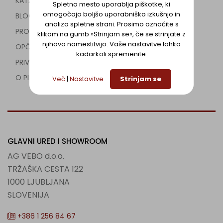
KATALOG
Spletno mesto uporablja piškotke, ki
omogočajo boljšo uporabniško izkušnjo in
BLOG
analizo spletne strani. Prosimo označite s
PROJEKTI
klikom na gumb »Strinjam se«, če se strinjate z
njihovo namestitvijo. Vaše nastavitve lahko
OPĆI USLOVI
kadarkoli spremenite.
PRIVATNI USLOVI
O PIŠKOTKIH
Več
|
Nastavitve
Strinjam se
GLAVNI URED I SHOWROOM
AG VEBO d.o.o.
TRŽAŠKA CESTA 122
1000 LJUBLJANA
SLOVENIJA
+386 1 256 84 67