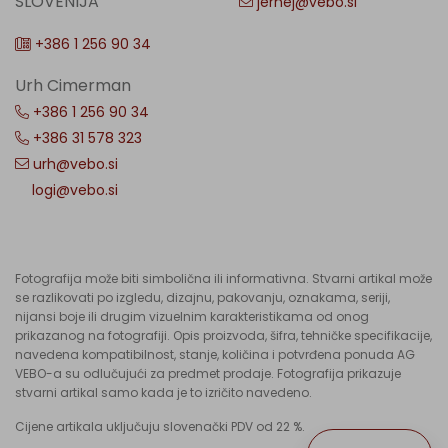
SLOVENIJA
jernej@vebo.si
+386 1 256 90 34
Urh Cimerman
+386 1 256 90 34
+386 31 578 323
urh@vebo.si
logi@vebo.si
Fotografija može biti simbolična ili informativna. Stvarni artikal može
se razlikovati po izgledu, dizajnu, pakovanju, oznakama, seriji,
nijansi boje ili drugim vizuelnim karakteristikama od onog
prikazanog na fotografiji. Opis proizvoda, šifra, tehničke specifikacije,
navedena kompatibilnost, stanje, količina i potvrđena ponuda AG
VEBO-a su odlučujući za predmet prodaje. Fotografija prikazuje
stvarni artikal samo kada je to izričito navedeno.
Cijene artikala uključuju slovenački PDV od 22 %.