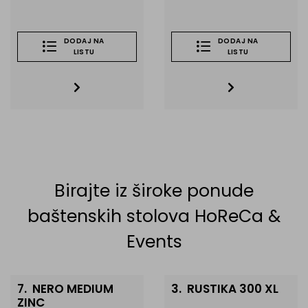
DODAJ NA
DODAJ NA
LISTU
LISTU
Birajte iz široke ponude
baštenskih stolova HoReCa &
Events
7.
NERO MEDIUM
3.
RUSTIKA 300 XL
ZINC