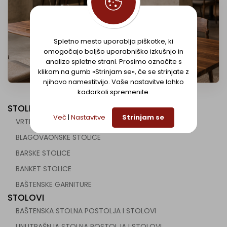
AG VEBO,
DOBAVLJAČ B2B
Spletno mesto uporablja piškotke, ki
omogočajo boljšo uporabniško izkušnjo in
OPREME
analizo spletne strani. Prosimo označite s
klikom na gumb »Strinjam se«, če se strinjate z
njihovo namestitvijo. Vaše nastavitve lahko
kadarkoli spremenite.
STOLICE
Več
|
Nastavitve
Strinjam se
VRTNE STOLICE
BLAGOVAONSKE STOLICE
BARSKE STOLICE
BANKET STOLICE
BAŠTENSKE GARNITURE
STOLOVI
BAŠTENSKA STOLNA POSTOLJA I STOLOVI
UNUTRAŠNJA STOLNA POSTOLJA I STOLOVI