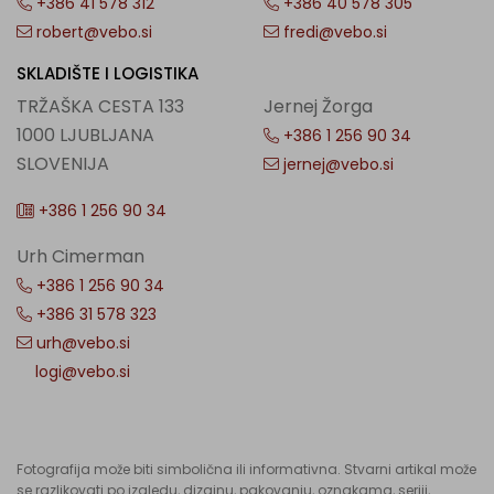
+386 41 578 312
+386 40 578 305
robert@vebo.si
fredi@vebo.si
SKLADIŠTE I LOGISTIKA
TRŽAŠKA CESTA 133
Jernej Žorga
1000 LJUBLJANA
+386 1 256 90 34
SLOVENIJA
jernej@vebo.si
+386 1 256 90 34
Urh Cimerman
+386 1 256 90 34
+386 31 578 323
urh@vebo.si
logi@vebo.si
Fotografija može biti simbolična ili informativna. Stvarni artikal može
se razlikovati po izgledu, dizajnu, pakovanju, oznakama, seriji,