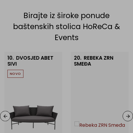
Birajte iz široke ponude
baštenskih stolica HoReCa &
Events
 za ugostiteljstvo
10.
DVOSJED ABET
20.
REBEKA ZRN
SIVI
SMEĐA
NOVO