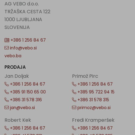
AG VEBO d.o.o.
TRŽAŠKA CESTA 122
1000 LJUBLJANA
SLOVENIJA
+386 1 256 84 67
info@vebo.si
vebo.ba
PRODAJA
Jan Doljak
Primož Pirc
+386 1 256 84 67
+386 1 256 84 67
+385 91 150 65 00
+385 95 722 94 15
+386 31 578 316
+386 31 578 315
jan@vebo.si
primoz@vebo.si
Robert Kek
Fredi Kramperšek
+386 1 256 84 67
+386 1 256 84 67