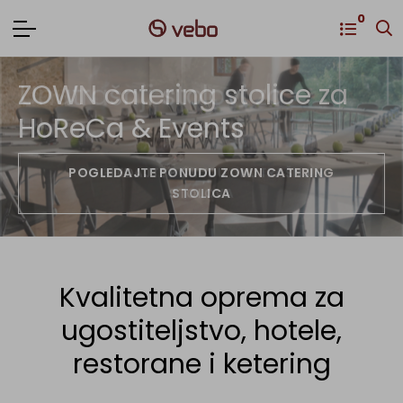
0
ZOWN catering stolice za
Unutrašnji stolovi za
Baštenske stolice za
HoReCa & Events
HoReCa & Events
HoReCa & Events
POGLEDAJTE PONUDU UNUTRAŠNJIH
POGLEDAJTE PONUDU ZOWN CATERING
POGLEDAJTE PONUDU SVIH STOLICA
STOLOVA
STOLICA
Kvalitetna oprema za
ugostiteljstvo, hotele,
restorane i ketering