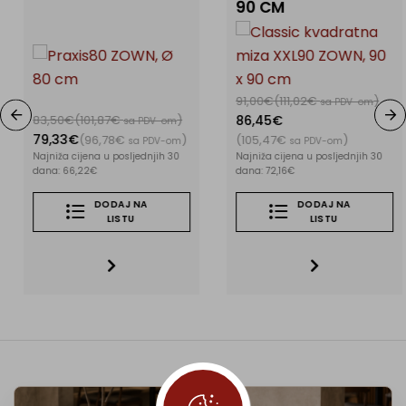
90 CM
91,00€
(111,02€
)
sa PDV-om
83,50€
(101,87€
)
86,45€
sa PDV-om
79,33€
(96,78€
)
(105,47€
)
sa PDV-om
sa PDV-om
Najniža cijena u posljednjih 30
Najniža cijena u posljednjih 30
dana: 66,22€
dana: 72,16€
DODAJ NA
DODAJ NA
LISTU
LISTU