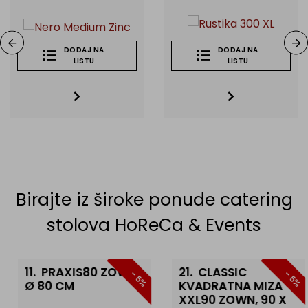
DODAJ NA
DODAJ NA
LISTU
LISTU
Birajte iz široke ponude catering
stolova HoReCa & Events
11.
PRAXIS80 ZOWN,
21.
CLASSIC
- 5%
- 5%
Ø 80 CM
KVADRATNA MIZA
XXL90 ZOWN, 90 X